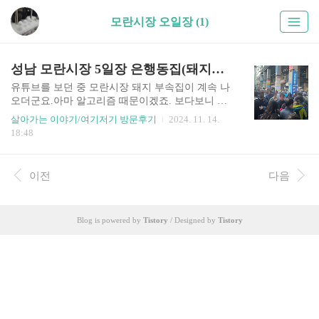
모란시장 오일장 (1)
성남 모란시장 5일장 은행동집(돼지부속,도래창) 방문 후
유튜브를 보던 중 모란시장 돼지 부속집이 계속 나
오더군요.아마 알고리즘 때문이겠죠. 보다보니 가
격도 저렴하고 나쁘지 않을 거 같기는 한데 후기들
살아가는 이야기/여기저기 방문후기
2024. 11. 14.
을 살펴보니 극과 극이 더군요.좋은 평만 있거나 나
18:48
쁜 평만 있으면 그렇게 당기지 않을 텐데 평이 극과
극이다 보니 궁금증이 들었습니다. 그러던 중 평일
에 쉴 기회가 생겨 날짜를 검색해 보니 5일장을 하
이전
다음
는 날이었습니다. 우연은 아닙니다. 그렇게 검색했
던게 한 서너 번 되었거든요. 모란시장 5일장은 경
기도 성남시에 위치한 전통시장으로, 매월 4일과 9
Blog is powered by
Tistory
/ Designed by
Tistory
일에 열립니다. 혹시나 해서 써 봤습니다. 한시간
반정도 지하철을 타고 갔는데 역에 내리는 순간부
터 압도되는 느낌이었습니다.평일 낮인데... 사람이
어마 어마 합니다. 찾아가기가 몹시 쉬웠습니다.이
많은 사람들을 따라가기..