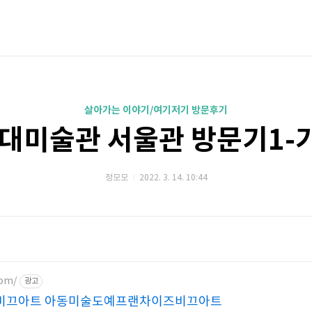
살아가는 이야기/여기저기 방문후기
현대미술관 서울관 방문기1-
정모모
2022. 3. 14. 10:44
com/
광고
비끄아트 아동미술도예프랜차이즈비끄아트